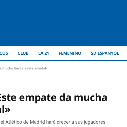
ICOS
CLUB
LA 21
FEMENINO
SD ESPANYOL
a mucha fuerza a nivel mental»
Este empate da mucha
al»
 el Atlético de Madrid hará crecer a sus jugadores