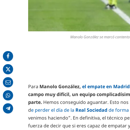
Manolo González se marcó contento c
Para
Manolo González,
el empate en Madrid
campo muy difícil, un equipo complicadísim
parte.
Hemos conseguido aguantar. Esto nos 
d
e perder el día de la
Real Sociedad
de forma
venimos haciendo”. En definitiva, el técnico p
fuerza de decir que si eres capaz de empatar 