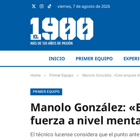
viernes, 7 de agosto de 2026
X
Instagram
TikTok
(Twitter)
INICIO
PRIMER EQUIPO
EXPER
»
»
Home
Primer Equipo
Manolo González: «Este empate d
PRIMER EQUIPO
Manolo González: «
fuerza a nivel ment
El técnico lucense considera que el punto ante