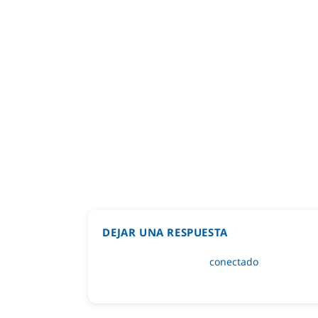
DEJAR UNA RESPUESTA
Lo siento, debes estar
conectado
para public