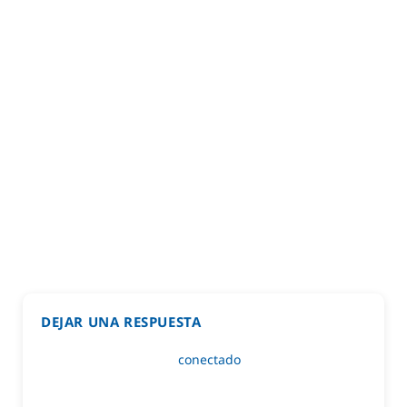
DEJAR UNA RESPUESTA
Lo siento, debes estar
conectado
para publicar un
comentario.