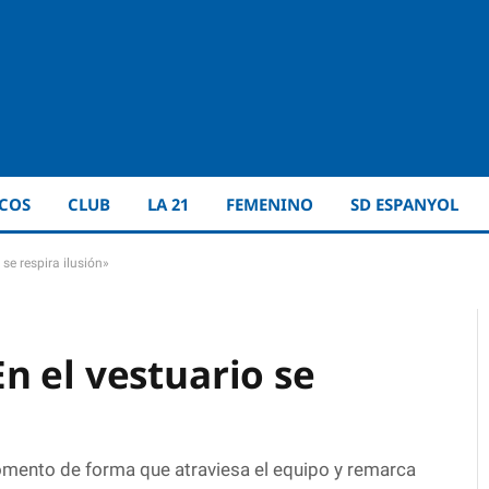
ICOS
CLUB
LA 21
FEMENINO
SD ESPANYOL
se respira ilusión»
n el vestuario se
omento de forma que atraviesa el equipo y remarca