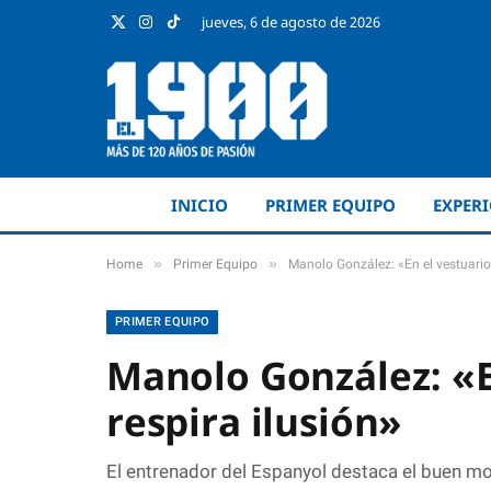
jueves, 6 de agosto de 2026
X
Instagram
TikTok
(Twitter)
INICIO
PRIMER EQUIPO
EXPER
»
»
Home
Primer Equipo
Manolo González: «En el vestuario 
PRIMER EQUIPO
Manolo González: «E
respira ilusión»
El entrenador del Espanyol destaca el buen m