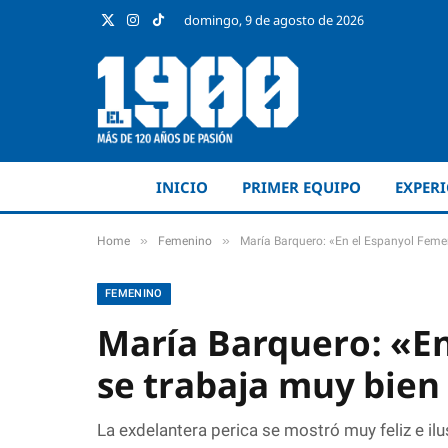
domingo, 9 de agosto de 2026
X
Instagram
TikTok
(Twitter)
INICIO
PRIMER EQUIPO
EXPER
»
»
Home
Femenino
María Barquero: «En el Espanyol Femen
FEMENINO
María Barquero: «E
se trabaja muy bien 
La exdelantera perica se mostró muy feliz e i