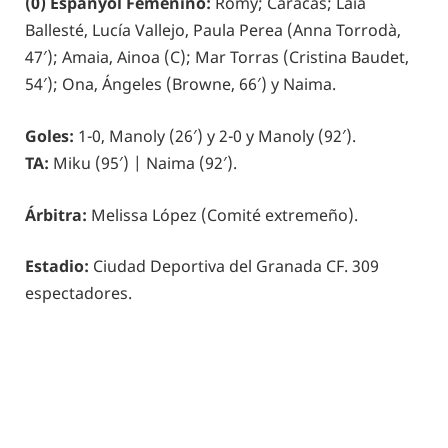
(0) Espanyol Femenino:
Romy; Caracas; Laia
Ballesté, Lucía Vallejo, Paula Perea (Anna Torrodà,
47′); Amaia, Ainoa (C); Mar Torras (Cristina Baudet,
54′); Ona, Ángeles (Browne, 66′) y Naima.
Goles:
1-0, Manoly (26′) y 2-0 y Manoly (92′).
TA:
Miku (95′) | Naima (92′).
Árbitra:
Melissa López (Comité extremeño).
Estadio:
Ciudad Deportiva del Granada CF. 309
espectadores.