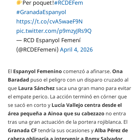
Per poquet!
#RCDEFem
#GranadaEspanyol
https://t.co/cvA5waeF9N
pic.twitter.com/p9mzyJRs9Q
— RCD Espanyol Femení
(@RCDEFemeni)
April 4, 2026
El
Espanyol Femenino
comenzó a afinarse.
Ona
Baradad
puso el peligro con un disparo cruzado al
que
Laura Sánchez
saca una gran mano para evitar
el empate perico. La acción terminó en córner que
se sacó en corto y
Lucía Vallejo centra desde el
área pequeña a Ainoa que su cabezazo
no entra
tras una gran actuación de la portera rojiblanca. El
Granada CF
tendría sus ocasiones y
Alba Pérez de
cabeza obligaría a intervenir a Romy Salvador.