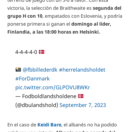
terreno de juego con un 3-0 a favor. Con esta
victoria, la selección de Braithwaite es
segunda del
grupo H con 10
, empatados con Eslovenia, y podría
ponerse primera si ganan el
domingo al líder,
Finlandia, a las 18:00 horas en Helsinki.
4-4-4-4-0
@fbbillederdk
#herrelandsholdet
#ForDanmark
pic.twitter.com/GLPOVU8WKr
— Fodboldlandsholdene
(@dbulandshold)
September 7, 2023
En el caso de
Keidi Bare
, el albanés no ha podido