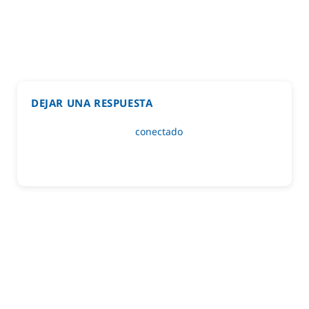
DEJAR UNA RESPUESTA
Lo siento, debes estar
conectado
para publicar un
comentario.