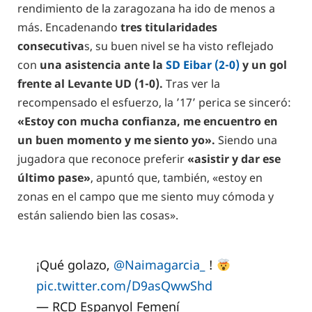
rendimiento de la zaragozana ha ido de menos a
más. Encadenando
tres titularidades
consecutiva
s, su buen nivel se ha visto reflejado
con
una asistencia ante la
SD Eibar (2-0)
y un gol
frente al Levante UD (1-0).
Tras ver la
recompensado el esfuerzo, la ’17’ perica se sinceró:
«Estoy con mucha confianza, me encuentro en
un buen momento y me siento yo».
Siendo una
jugadora que reconoce preferir
«asistir y dar ese
último pase»
, apuntó que, también, «estoy en
zonas en el campo que me siento muy cómoda y
están saliendo bien las cosas».
¡Qué golazo,
@Naimagarcia_
!
pic.twitter.com/D9asQwwShd
— RCD Espanyol Femení