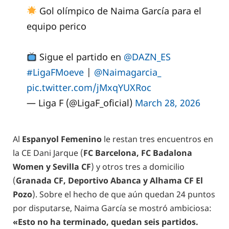
Gol olímpico de Naima García para el
equipo perico
Sigue el partido en
@DAZN_ES
#LigaFMoeve
|
@Naimagarcia_
pic.twitter.com/jMxqYUXRoc
— Liga F (@LigaF_oficial)
March 28, 2026
Al
Espanyol Femenino
le restan tres encuentros en
la CE Dani Jarque (
FC Barcelona, FC Badalona
Women y Sevilla CF
) y otros tres a domicilio
(
Granada CF, Deportivo Abanca y Alhama CF El
Pozo
). Sobre el hecho de que aún quedan 24 puntos
por disputarse, Naima García se mostró ambiciosa:
«Esto no ha terminado, quedan seis partidos.