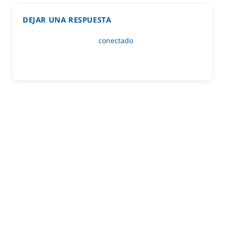
DEJAR UNA RESPUESTA
Lo siento, debes estar
conectado
para publicar un
comentario.