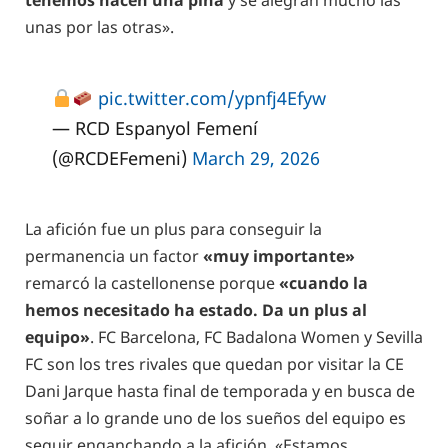
tenemos hacen una piña
y se alegran mucho las
unas por las otras».
pic.twitter.com/ypnfj4Efyw
— RCD Espanyol Femení
(@RCDEFemeni)
March 29, 2026
La afición fue un plus para conseguir la
permanencia un factor
«muy importante»
remarcó la castellonense porque
«cuando la
hemos necesitado ha estado. Da un plus al
equipo»
. FC Barcelona, FC Badalona Women y Sevilla
FC son los tres rivales que quedan por visitar la CE
Dani Jarque hasta final de temporada y en busca de
soñar a lo grande uno de los sueños del equipo es
seguir enganchando a la afición. «Estamos