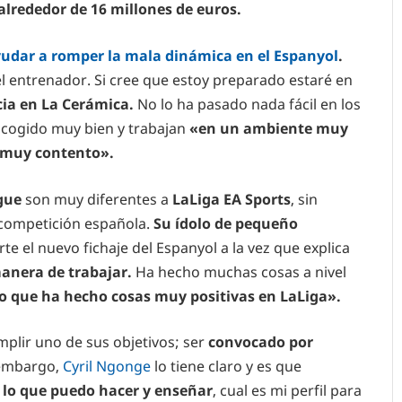
lrededor de 16 millones de euros.
yudar a romper la mala dinámica en el Espanyol
.
el entrenador. Si cree que estoy preparado estaré en
ia en La Cerámica.
No lo ha pasado nada fácil en los
 acogido muy bien y trabajan
«en un ambiente muy
 «muy contento».
ague
son muy diferentes a
LaLiga EA Sports
, sin
 competición española.
Su ídolo de pequeño
e el nuevo fichaje del Espanyol a la vez que explica
manera de trabajar.
Ha hecho muchas cosas a nivel
lo que ha hecho cosas muy positivas en LaLiga».
mplir uno de sus objetivos; ser
convocado por
 embargo,
Cyril Ngonge
lo tiene claro y es que
 lo que puedo hacer y enseñar
, cual es mi perfil para