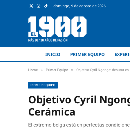
domingo, 9 de agosto de 2026
X
Instagram
TikTok
(Twitter)
INICIO
PRIMER EQUIPO
EXPER
»
»
Home
Primer Equipo
Objetivo Cyril Ngonge: debutar en
PRIMER EQUIPO
Objetivo Cyril Ngon
Cerámica
El extremo belga está en perfectas condicione