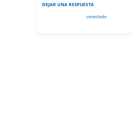
DEJAR UNA RESPUESTA
Lo siento, debes estar
conectado
para public