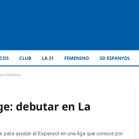
ICOS
CLUB
LA 21
FEMENINO
SD ESPANYOL
 La Cerámica
ge: debutar en La
s para ayudar al Espanyol en una liga que conoce por