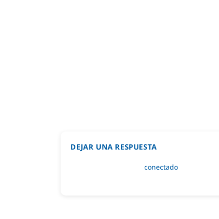
DEJAR UNA RESPUESTA
Lo siento, debes estar
conectado
para public