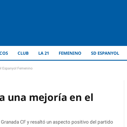
ICOS
CLUB
LA 21
FEMENINO
SD ESPANYOL
el Espanyol Femenino
 una mejoría en el
 Granada CF y resaltó un aspecto positivo del partido