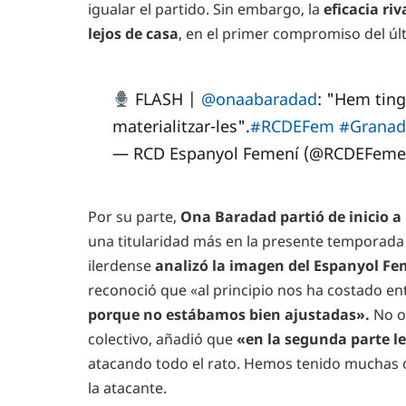
igualar el partido. Sin embargo, la
eficacia ri
lejos de casa
, en el primer compromiso del úl
FLASH |
@onaabaradad
: "Hem ting
materialitzar-les".
#RCDEFem
#Granad
— RCD Espanyol Femení (@RCDEFeme
Por su parte,
Ona Baradad partió de inicio a 
una titularidad más en la presente temporada 2
ilerdense
analizó la imagen del Espanyol F
reconoció que «al principio nos ha costado en
porque no estábamos bien ajustadas».
No o
colectivo, añadió que
«en la segunda parte l
atacando todo el rato. Hemos tenido muchas oc
la atacante.