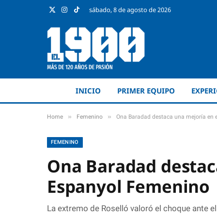
sábado, 8 de agosto de 2026
X
Instagram
TikTok
(Twitter)
INICIO
PRIMER EQUIPO
EXPER
»
»
Home
Femenino
Ona Baradad destaca una mejoría en 
FEMENINO
Ona Baradad destaca
Espanyol Femenino
La extremo de Roselló valoró el choque ante el