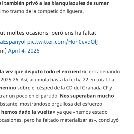
val también privó a las blanquiazules de sumar
timo tramo de la competición liguera.
ut moltes ocasions, però ens ha faltat
aEspanyol
pic.twitter.com/Hoh0evdOlJ
ni)
April 4, 2026
la vez que disputó todo el encuentro
, encadenando
025-26. Así, acumula hasta la fecha 22 en total. La
emenino
sobre el césped de la CD del Granada CF y
trar un poco en el partido.
Nos superaban mucho
bstante, mostrándose orgullosa del esfuerzo
e hemos dado la vuelta»
ya que «hemos estado
asiones, pero ha faltado materializarlas», concluyó