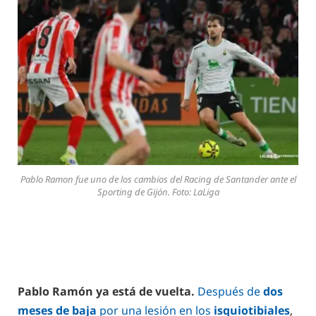
Pablo Ramon fue uno de los cambios del Racing de Santander ante el
Sporting de Gijón. Foto: LaLiga
Pablo Ramón ya está de vuelta.
Después de
dos
meses de baja
por una lesión en los
isquiotibiales
,