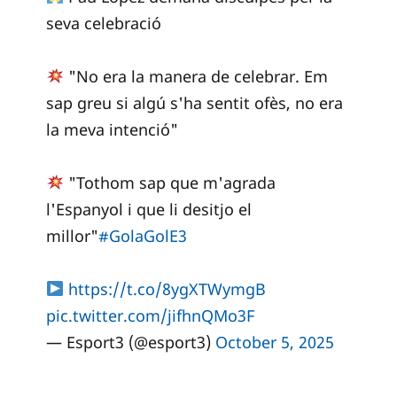
seva celebració
"No era la manera de celebrar. Em
sap greu si algú s'ha sentit ofès, no era
la meva intenció"
"Tothom sap que m'agrada
l'Espanyol i que li desitjo el
millor"
#GolaGolE3
https://t.co/8ygXTWymgB
pic.twitter.com/jifhnQMo3F
— Esport3 (@esport3)
October 5, 2025