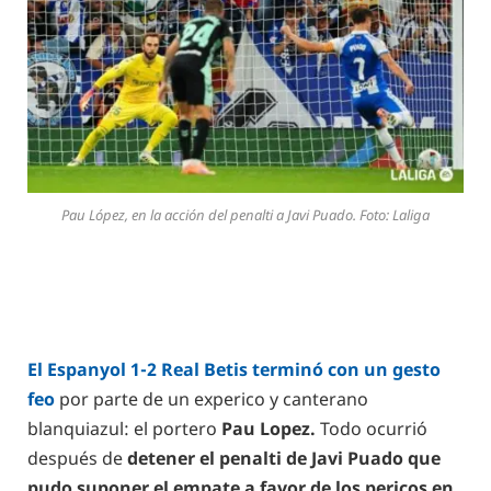
Pau López, en la acción del penalti a Javi Puado. Foto: Laliga
El Espanyol 1-2 Real Betis terminó con un gesto
feo
por parte de un experico y canterano
blanquiazul: el portero
Pau Lopez.
Todo ocurrió
después de
detener el penalti de Javi Puado que
pudo suponer el empate a favor de los pericos en