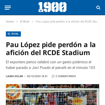
»
»
Home
El Rival
Pau López pide perdón a la afición del RCDE Stadium
EL RIVAL
Pau López pide perdón a la
afición del RCDE Stadium
El exportero perico celebró con un gesto polémico el
haber parado a Javi Puado el penalti en el minuto 103
LAURA SOLÁN
05/10/2025 18:41
2 COMENTARIOS