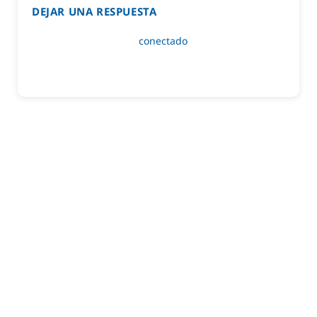
DEJAR UNA RESPUESTA
Lo siento, debes estar
conectado
para publicar un
comentario.