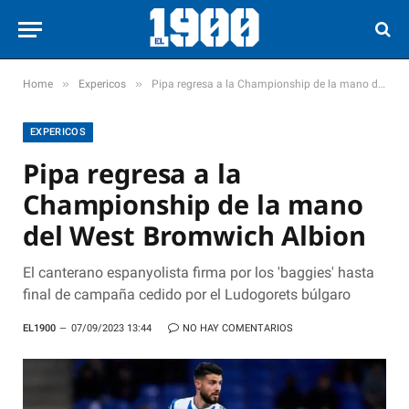
»
»
Home
Expericos
Pipa regresa a la Championship de la mano del West Bromwich Albion
EXPERICOS
Pipa regresa a la
Championship de la mano
del West Bromwich Albion
El canterano espanyolista firma por los 'baggies' hasta
final de campaña cedido por el Ludogorets búlgaro
EL1900
07/09/2023 13:44
NO HAY COMENTARIOS