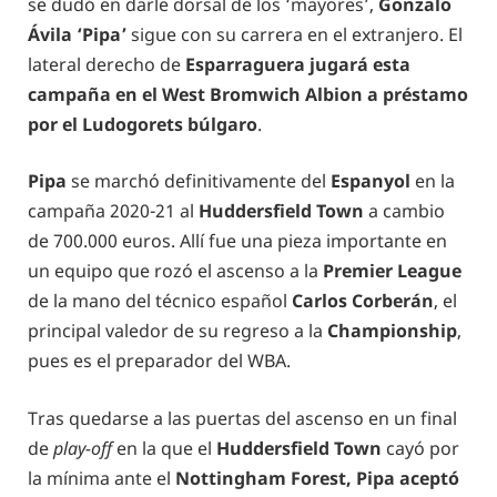
se dudó en darle dorsal de los ‘mayores’,
Gonzalo
Ávila ‘Pipa’
sigue con su carrera en el extranjero. El
lateral derecho de
Esparraguera jugará esta
campaña en el West Bromwich Albion a préstamo
por el Ludogorets búlgaro
.
Pipa
se marchó definitivamente del
Espanyol
en la
campaña 2020-21 al
Huddersfield Town
a cambio
de 700.000 euros. Allí fue una pieza importante en
un equipo que rozó el ascenso a la
Premier League
de la mano del técnico español
Carlos Corberán
, el
principal valedor de su regreso a la
Championship
,
pues es el preparador del WBA.
Tras quedarse a las puertas del ascenso en un final
de
play-off
en la que el
Huddersfield Town
cayó por
la mínima ante el
Nottingham Forest, Pipa
aceptó