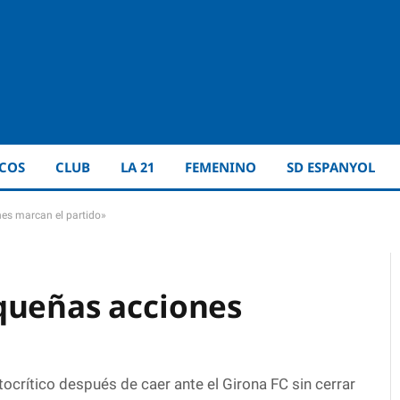
ICOS
CLUB
LA 21
FEMENINO
SD ESPANYOL
es marcan el partido»
queñas acciones
ocrítico después de caer ante el Girona FC sin cerrar