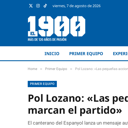
viernes, 7 de agosto de 2026
X
Instagram
TikTok
(Twitter)
INICIO
PRIMER EQUIPO
EXPER
»
»
Home
Primer Equipo
Pol Lozano: «Las pequeñas accion
PRIMER EQUIPO
Pol Lozano: «Las pe
marcan el partido»
El canterano del Espanyol lanza un mensaje aut