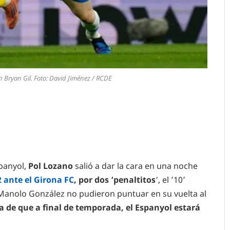
n Bryan Gil. Foto: David Jiménez / RCDE
panyol,
Pol Lozano
salió a dar la cara en una noche
2 ante el Girona FC
, por dos ‘penaltitos
‘, el ’10’
e Manolo González no pudieron puntuar en su vuelta al
a de que a final de temporada, el Espanyol estará