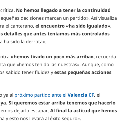
rítica.
No hemos llegado a tener la continuidad
equeñas decisiones marcan un partido». Así visualiza
ra el canterano,
el encuentro «ha sido igualado»
,
s detalles que antes teníamos más controlados
a ha sido la derrota».
ontra
«hemos tirado un poco más arriba»
, recuerda
enta que «hemos tenido las nuestras». Aunque, como
s sabido tener fluidez y
estas pequeñas acciones
o ya al
próximo partido ante el
Valencia CF
,
el
ya. Si queremos estar arriba tenemos que hacerlo
remos dejarlo escapar.
Al final la actitud que hemos
na y esto nos llevará al éxito seguro».