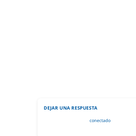
DEJAR UNA RESPUESTA
Lo siento, debes estar
conectado
para public