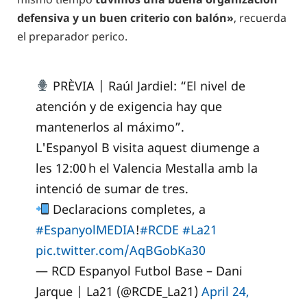
defensiva y un buen criterio con balón»
, recuerda
el preparador perico.
PRÈVIA | Raúl Jardiel: “El nivel de
atención y de exigencia hay que
mantenerlos al máximo”.
L'Espanyol B visita aquest diumenge a
les 12:00 h el Valencia Mestalla amb la
intenció de sumar de tres.
Declaracions completes, a
#EspanyolMEDIA
!
#RCDE
#La21
pic.twitter.com/AqBGobKa30
— RCD Espanyol Futbol Base – Dani
Jarque | La21 (@RCDE_La21)
April 24,