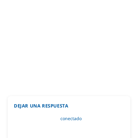
DEJAR UNA RESPUESTA
Lo siento, debes estar
conectado
para publicar un
comentario.