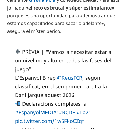
cara ante
Girona FC B
y
CE Atlètic Lleida.
Para esta
jornada
«el reto es brutal y súper estimulante»
porque es una oportunidad para «demostrar que
estamos capacitados para sacarlo adelante»,
asegura el míster perico.
PRÈVIA | "Vamos a necesitar estar a
un nivel muy alto en todas las fases del
juego".
L’Espanyol B rep
@ReusFCR
, segon
classificat, en el seu primer partit a la
Dani Jarque aquest 2026.
Declaracions completes, a
#EspanyolMEDIA
!
#RCDE
#La21
pic.twitter.com/1w5FkoCZgf