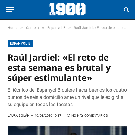
»
»
»
Home
Cantera
Espanyol B
Raúl Jardiel: «El reto de esta semana es brutal y súper estimulante»
ESPANYOL B
Raúl Jardiel: «El reto de
esta semana es brutal y
súper estimulante»
El técnico del Espanyol B quiere hacer buenos los cuatro
puntos de seis a domicilio ante un rival que le exigirá a
su equipo en todas las facetas
LAURA SOLÁN
16/01/2026 10:17
NO HAY COMENTARIOS