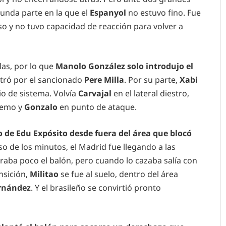
unda parte en la que el
Espanyol
no estuvo fino. Fue
o y no tuvo capacidad de reacción para volver a
las, por lo que
Manolo González solo introdujo el
tró por el sancionado
Pere Milla
. Por su parte,
Xabi
o de sistema. Volvía
Carvajal
en el lateral diestro,
remo y
Gonzalo
en punto de ataque.
 de Edu Expósito desde fuera del área que blocó
so de los minutos, el Madrid fue llegando a las
duraba poco el balón, pero cuando lo cazaba salía con
ansición,
Militao
se fue al suelo, dentro del área
rnández
. Y el brasileño se convirtió pronto