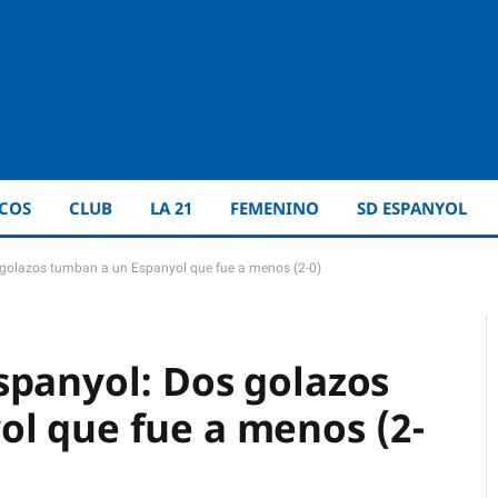
ICOS
CLUB
LA 21
FEMENINO
SD ESPANYOL
golazos tumban a un Espanyol que fue a menos (2-0)
spanyol: Dos golazos
l que fue a menos (2-