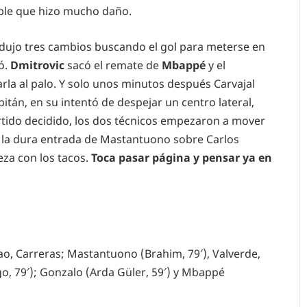
able que hizo mucho daño.
dujo tres cambios buscando el gol para meterse en
có.
Dmitrovic
sacó el remate de
Mbappé
y el
la al palo. Y solo unos minutos después Carvajal
itán, en su intentó de despejar un centro lateral,
artido decidido, los dos técnicos empezaron a mover
acó la dura entrada de Mastantuono sobre Carlos
eza con los tacos.
Toca pasar página y pensar ya en
tao, Carreras; Mastantuono (Brahim, 79′), Valverde,
o, 79′); Gonzalo (Arda Güler, 59′) y Mbappé