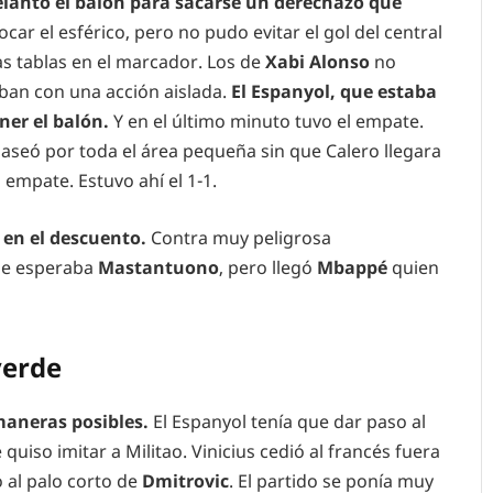
elantó el balón para sacarse un derechazo que
tocar el esférico, pero no pudo evitar el gol del central
as tablas en el marcador. Los de
Xabi Alonso
no
ban con una acción aislada.
El Espanyol, que estaba
ner el balón.
Y en el último minuto tuvo el empate.
paseó por toda el área pequeña sin que Calero llegara
 empate. Estuvo ahí el 1-1.
 en el descuento.
Contra muy peligrosa
ue esperaba
Mastantuono
, pero llegó
Mbappé
quien
verde
maneras posibles.
El Espanyol tenía que dar paso al
uiso imitar a Militao. Vinicius cedió al francés fuera
 al palo corto de
Dmitrovic
. El partido se ponía muy