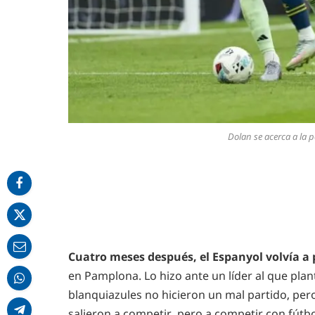
Dolan se acerca a la p
Cuatro meses después, el Espanyol volvía a 
en Pamplona. Lo hizo ante un líder al que plan
blanquiazules no hicieron un mal partido, per
salieron a competir, pero a competir con fútb