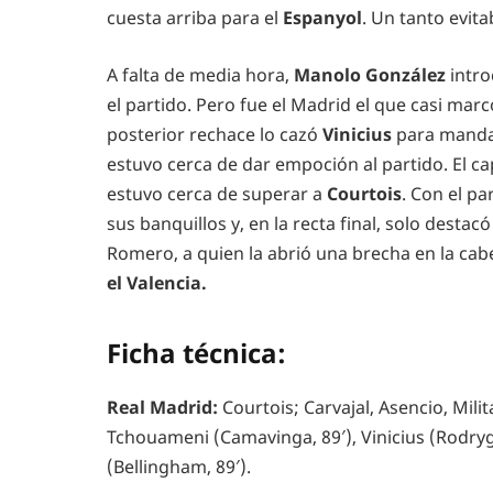
cuesta arriba para el
Espanyol
. Un tanto evit
A falta de media hora,
Manolo González
intro
el partido. Pero fue el Madrid el que casi mar
posterior rechace lo cazó
Vinicius
para mandar
estuvo cerca de dar empoción al partido. El cap
estuvo cerca de superar a
Courtois
. Con el p
sus banquillos y, en la recta final, solo dest
Romero, a quien la abrió una brecha en la cab
el Valencia.
Ficha técnica:
Real Madrid:
Courtois; Carvajal, Asencio, Mili
Tchouameni (Camavinga, 89′), Vinicius (Rodryg
(Bellingham, 89′).