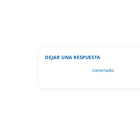
DEJAR UNA RESPUESTA
Lo siento, debes estar
conectado
para public