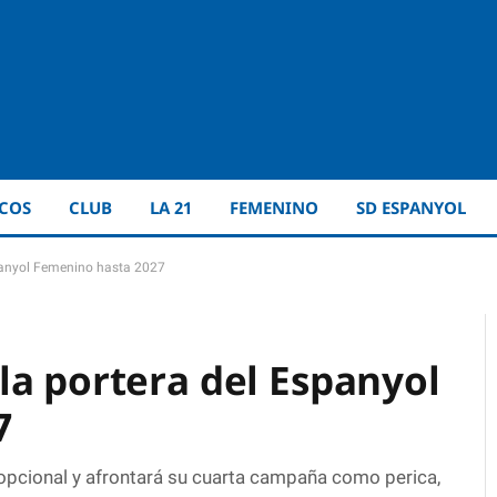
ICOS
CLUB
LA 21
FEMENINO
SD ESPANYOL
panyol Femenino hasta 2027
la portera del Espanyol
7
pcional y afrontará su cuarta campaña como perica,