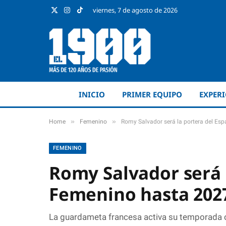
viernes, 7 de agosto de 2026
X
Instagram
TikTok
(Twitter)
INICIO
PRIMER EQUIPO
EXPER
»
»
Home
Femenino
Romy Salvador será la portera del Es
FEMENINO
Romy Salvador será 
Femenino hasta 202
La guardameta francesa activa su temporada o