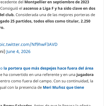
precedente del
Montpellier en septiembre de 2023
 Consiguió el
ascenso a Liga F y ha sido clave en dos
el club.
Considerada una de las mejores porteras de
gado 25 partidos, todos ellos como titular, 2.250
ro.
pic.twitter.com/Nf9hwF3AVD
ni)
June 4, 2026
mo
la portera que más despejes hace fuera del área
e ha convertido en una referente y en una
jugadora
ntro como fuera del campo. Con su continuidad, la
gual con la presencia de
Meri Muñoz que tiene
 a Romy Salvador.
Antes de que le llegara la oferta