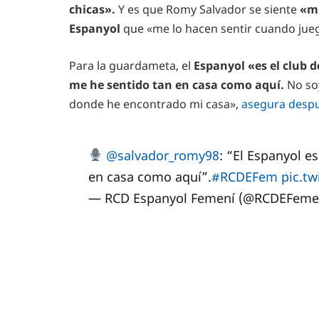
chicas».
Y es que Romy Salvador se siente
«mu
Espanyol
que «me lo hacen sentir cuando juego
Para la guardameta, el
Espanyol «es el club d
me he sentido tan en casa como aquí.
No so
donde he encontrado mi casa»,
asegura despué
@salvador_romy98
: “El Espanyol e
en casa como aquí”.
#RCDEFem
pic.t
— RCD Espanyol Femení (@RCDEFeme