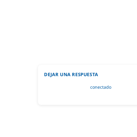
DEJAR UNA RESPUESTA
Lo siento, debes estar
conectado
para public