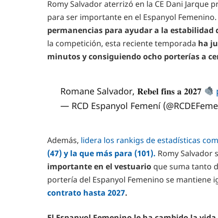
Romy Salvador aterrizó en la CE Dani Jarque 
para ser importante en el Espanyol Femenino.
permanencias para ayudar a la estabilidad d
la competición, esta reciente temporada
ha ju
minutos y consiguiendo ocho porterías a ce
Romane Salvador, 𝐑𝐞𝐛𝐞𝐥 𝐟𝐢𝐧𝐬 𝐚 𝟐𝟎𝟐𝟕
— RCD Espanyol Femení (@RCDEFeme
Además,
lidera los rankigs de estadísticas co
(47) y la que más para (101).
Romy Salvador s
importante en el vestuario
que suma tanto de
portería del Espanyol Femenino se mantiene i
contrato hasta 2027
.
El Espanyol Femenino le ha cambido la vida