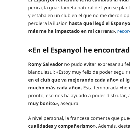
perica, la guardameta natural de Lyon se plant
y estaba en un club en el que no me dieron op
perdiera la ilusion
hasta que llegó el Espanyol
más me ha impactado en mi carrera»
,
recor
«En el Espanyol he encontra
Romy Salvador
no pudo evitar expresar su fe
blanquiazul: «Estoy muy feliz de poder segui
en el club que va mejorando cada año» al ig
mucho más cada año».
Esta temporada «hemo
pronto, eso nos ha ayuado a poder disfrutar, 
muy bonito»
, asegura.
A nivel personal, la francesa comenta que pu
cualidades y compañerismo»
. Además, dest