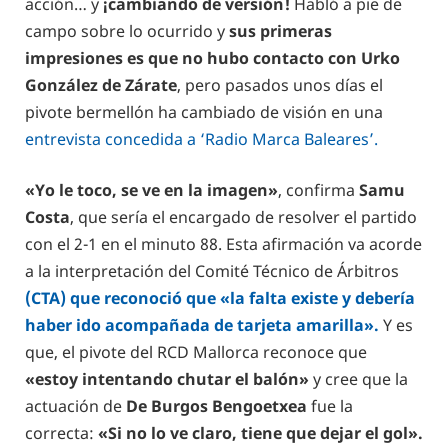
acción… y
¡cambiando de versión!
Habló a pie de
campo sobre lo ocurrido y
sus primeras
impresiones es que no hubo contacto con Urko
González de Zárate
, pero pasados unos días el
pivote bermellón ha cambiado de visión en una
entrevista concedida a ‘Radio Marca Baleares’.
«Yo le toco, se ve en la imagen»
, confirma
Samu
Costa
, que sería el encargado de resolver el partido
con el 2-1 en el minuto 88. Esta afirmación va acorde
a la interpretación del Comité Técnico de Árbitros
(CTA) que reconoció que «la falta existe y debería
haber ido acompañada de tarjeta amarilla».
Y es
que, el pivote del RCD Mallorca reconoce que
«estoy intentando chutar el balón»
y cree que la
actuación de
De Burgos Bengoetxea
fue la
correcta:
«Si no lo ve claro, tiene que dejar el gol».