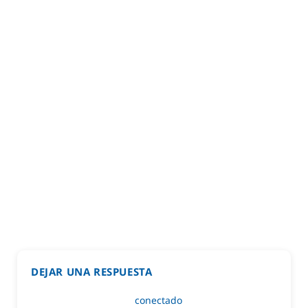
DEJAR UNA RESPUESTA
Lo siento, debes estar
conectado
para publicar un