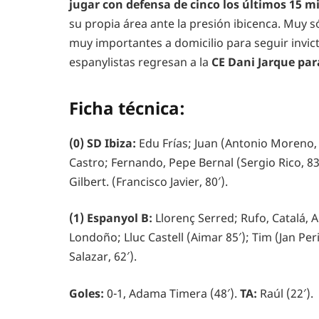
jugar con defensa de cinco los últimos 15 m
su propia área ante la presión ibicenca. Muy só
muy importantes a domicilio para seguir invic
espanylistas regresan a la
CE Dani Jarque par
Ficha técnica:
(0) SD Ibiza:
Edu Frías; Juan (Antonio Moreno, 7
Castro; Fernando, Pepe Bernal (Sergio Rico, 83′
Gilbert. (Francisco Javier, 80′).
(1) Espanyol B:
Llorenç Serred; Rufo, Catalá, 
Londoño; Lluc Castell (Aimar 85′); Tim (Jan Per
Salazar, 62′).
Goles:
0-1, Adama Timera (48′).
TA:
Raúl (22′).