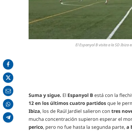
El Espanyol B visita a la SD Ibiza e
Suma y sigue.
El
Espanyol B
está con la flech
12 en los últimos cuatro partidos
que le perm
Ibiza
, los de Raúl Jardiel salieron con
tres nov
mucha concentración supieron esperar el m
perico
, pero no fue hasta la segunda parte,
a 