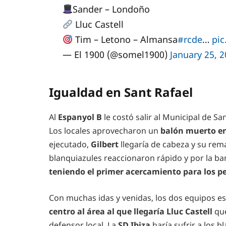
Sander – Londoño
Lluc Castell
Tim – Letono – Almansa
#rcde
…
pi
— El 1900 (@somel1900)
January 25, 
Igualdad en Sant Rafael
Al
Espanyol B
le costó salir al Municipal de S
Los locales aprovecharon un
balón muerto en 
ejecutado,
Gilbert
llegaría de cabeza y su rem
blanquiazules reaccionaron rápido y por la b
teniendo el primer acercamiento para los pe
Con muchas idas y venidas, los dos equipos e
centro al área al que llegaría Lluc Castell
que
defensor local. La
SD Ibiza
haría sufrir a los 