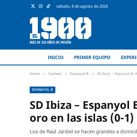
sábado, 8 de agosto de 2026
X
Instagram
TikTok
(Twitter)
INICIO
PRIMER EQUIPO
EXPER
»
»
»
Home
Cantera
Espanyol B
SD Ibiza – Espanyol B: A
ESPANYOL B
SD Ibiza – Espanyol
oro en las islas (0-1)
Los de Raúl Jardiel se hacen grandes a domicili