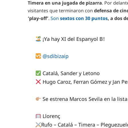
Timera en una jugada de pizarra
. Por delan
visitantes que terminaron con
defensa de cin
‘play-off’
.
Son
sextos con 30 puntos
, a dos d
¡Ya hay XI del Espanyol B!
@sdibizaip
Catalá, Sander y Letono
Hugo Caroz, Ferran Gómez y Jan Pe
Se estrena Marcos Sevila en la lista
Llorenç
Rufo – Catalá – Timera – Pleguezuel