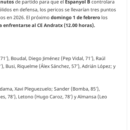
inutos
de partido para que el
Espanyol B
controlara
lidos en defensa, los pericos se llevarían tres puntos
tos en 2026. El próximo
domingo 1 de febrero
los
a enfrentarse al CE Andratx (12.00 horas).
1′), Boudal, Diego Jiménez (Pep Vidal, 71′), Raúl
), Busi, Riquelme (Álex Sánchez, 57′), Adrián López; y
Adama, Xavi Pleguezuelo; Sander (Bomba, 85′),
ies, 78′), Letono (Hugo Caroz, 78′) y Almansa (Leo