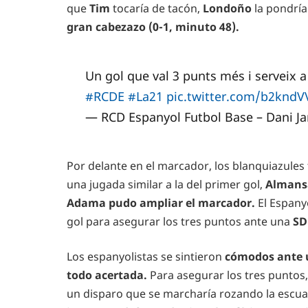
que
Tim
tocaría de tacón,
Londoño
la pondría
gran cabezazo (0-1, minuto 48).
Un gol que val 3 punts més i serveix a l'
#RCDE
#La21
pic.twitter.com/b2kndV
— RCD Espanyol Futbol Base – Dani J
Por delante en el marcador, los blanquiazules
una jugada similar a la del primer gol,
Almansa
Adama pudo ampliar el marcador.
El Espany
gol para asegurar los tres puntos ante una
SD
Los espanyolistas se sintieron
cómodos ante u
todo acertada.
Para asegurar los tres puntos
un disparo que se marcharía rozando la escuad