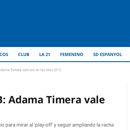
ICOS
CLUB
LA 21
FEMENINO
SD ESPANYOL
dama Timera vale oro en las islas (0-1)
 B: Adama Timera vale
o para mirar al 'play-off' y seguir ampliando la racha