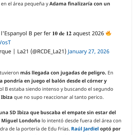
 en el área pequeña y
Adama finalizaría con un
Espanyol B per fer 𝟏𝟎 𝐝𝐞 𝟏𝟐 aquest 2026
VosT
arque | La21 (@RCDE_La21)
January 27, 2026
 tuvieron
más llegada con jugadas de peligro.
En
 pondría en juego el balón desde el córner y
ol B estaba siendo intenso y buscando el segundo
 Ibiza
que no supo reaccionar al tanto perico.
na SD Ibiza que buscaba el empate sin estar del
,
Miguel Londoño
lo intentó desde fuera del área con
ra de la portería de Edu Frías.
Raúl Jardiel
optó por