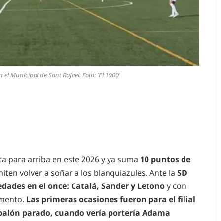
n el Municipal de Sant Rafael. Foto: 'El 1900'
ita para arriba en este 2026 y ya suma
10 puntos de
iten volver a soñar a los blanquiazules. Ante la
SD
edades en el once: Catalá, Sander y Letono
y con
omento.
Las primeras ocasiones fueron para el filial
balón parado, cuando vería portería Adama