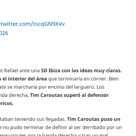
c.twitter.com/tscqGN9XVv
2026
ant Rafael ante una
SD Ibiza con las ideas muy claras.
el interior del área
que terminaría en córner. Bien
ate se marcharía por encima del larguero. Los
anda derecha,
Tim Caroutas superó al defensor
ricos.
staban teniendo sus llegadas.
Tim Caroutas puso un
 no pudo terminar de definir al ser derribado por un
blanquiazules por la banda derecha y tras un mal