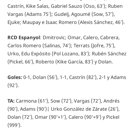
Castrín, Kike Salas, Gabriel Sauzo (Oso, 63′); Ruben
Vargas (Adams 75′); Gudelj, Agoumé (Sow, 57′),
Ejuke; Maupay e Isaac Romero (Alexis Sánchez, 46′).
RCD Espanyol
: Dmitrovic; Omar, Calero, Cabrera,
Carlos Romero (Salinas, 74′); Terrats (Jofre, 75′),
Urko, Edu Expósito (Pol Lozano, 83′); Rubén Sánchez
(Pickel, 66′), Roberto (Kike García, 83′) y Dolan.
Goles:
0-1, Dolan (56′), 1-1, Castrín (82′), 2-1 y Adams
(92′).
TA:
Carmona (61′), Sow (72′), Vargas (72′), Andrés
(90′), Adams (90′)| Urko González de Zárate (26′),
Dolan (72′), Omar (90’+1′), Calero (90’+9′) y Pickel
(999′).