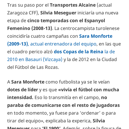
Tras su paso por el
Transportes Alcaine
(actual
Zaragoza CFF),
Silvia Meseguer
iniciaría una nueva
etapa de
cinco temporadas con el Espanyol
Femenino (2008-13)
. La centrocampista turolenese
coincidiría cuatro campañas con
Sara Monforte
(2009-13)
, actual entrenadora del equipo
, en las que
el cuadro perico alzó
dos Copas de la Reina
la de
2010 en Basauri (Vizcaya)
y la de 2012 en la Ciudad
del Fútbol de Las Rozas.
A
Sara Monforte
como futbolista ya se le veían
dotes de líder
y es que
«vivía el fútbol con mucha
intensidad.
Eso lo transmitía en el campo,
no
paraba de comunicarse con el resto de jugadoras
en todo momento, ya fuese para ‘ordenar’ o para
tirar del equipo», explicaba la experica,
Silvia
Meseguer
para
‘El 1900’
. Además, sobre la figura de