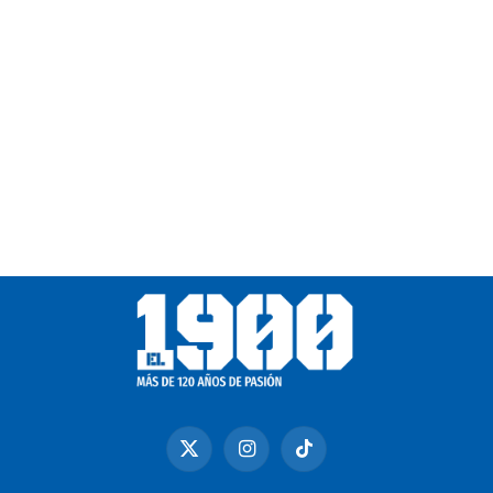
X
Instagram
TikTok
(Twitter)