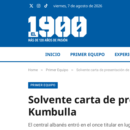
viernes, 7 de agosto de 2026
X
Instagram
TikTok
(Twitter)
INICIO
PRIMER EQUIPO
EXPER
»
»
Home
Primer Equipo
Solvente carta de presentación d
PRIMER EQUIPO
Solvente carta de p
Kumbulla
El central albanés entró en el once titular en 