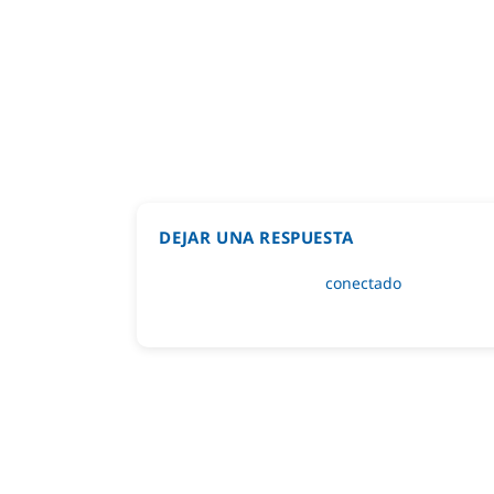
DEJAR UNA RESPUESTA
Lo siento, debes estar
conectado
para public