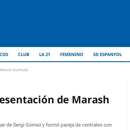
ICOS
CLUB
LA 21
FEMENINO
SD ESPANYOL
e Marash Kumbulla
resentación de Marash
lugar de Sergi Gómez y formó pareja de centrales con