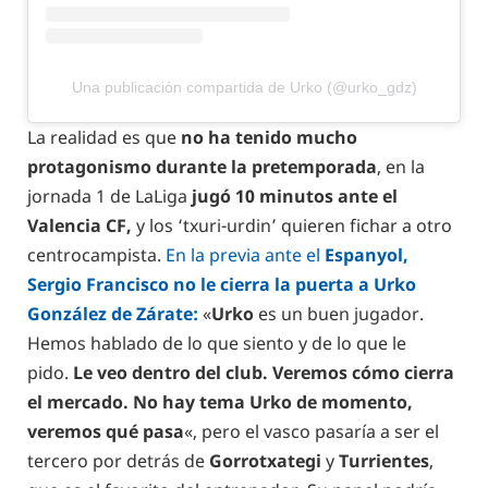
Una publicación compartida de Urko (@urko_gdz)
La realidad es que
no ha tenido mucho
protagonismo durante la pretemporada
, en la
jornada 1 de LaLiga
jugó 10 minutos ante el
Valencia CF,
y los ‘txuri-urdin’ quieren fichar a otro
centrocampista.
En la previa ante el
Espanyol,
Sergio Francisco no le cierra la puerta a Urko
González de Zárate:
«
Urko
es un buen jugador.
Hemos hablado de lo que siento y de lo que le
pido.
Le veo dentro del club. Veremos cómo cierra
el mercado. No hay tema Urko de momento,
veremos qué pasa
«, pero el vasco pasaría a ser el
tercero por detrás de
Gorrotxategi
y
Turrientes
,