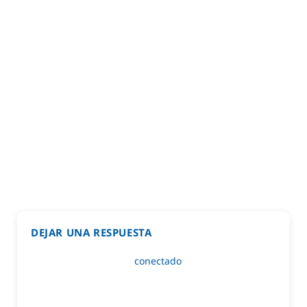
DEJAR UNA RESPUESTA
Lo siento, debes estar
conectado
para publicar un
comentario.