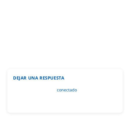
DEJAR UNA RESPUESTA
Lo siento, debes estar
conectado
para publicar un
comentario.