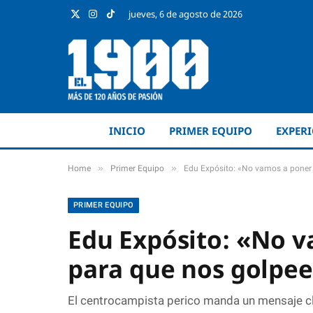
jueves, 6 de agosto de 2026
X
Instagram
TikTok
(Twitter)
INICIO
PRIMER EQUIPO
EXPER
»
»
Home
Primer Equipo
Edu Expósito: «No vamos a poner 
PRIMER EQUIPO
Edu Expósito: «No v
para que nos golpee
El centrocampista perico manda un mensaje clar