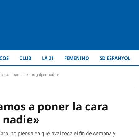
ICOS
CLUB
LA 21
FEMENINO
SD ESPANYOL
la cara para que nos golpee nadie»
amos a poner la cara
 nadie»
o, no piensa en qué rival toca el fin de semana y