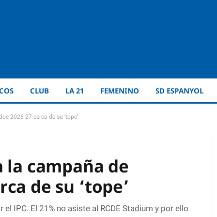
ICOS
CLUB
LA 21
FEMENINO
SD ESPANYOL
os 2026-27 cerca de su ‘tope’
a la campaña de
rca de su ‘tope’
 el IPC. El 21% no asiste al RCDE Stadium y por ello