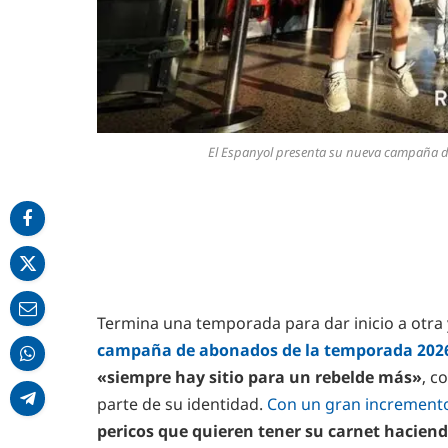
El Espanyol presenta su nueva campaña d
Termina una temporada para dar inicio a otra 
campaña de abonados de la temporada 2026
«siempre hay sitio para un rebelde más»
, c
parte de su identidad.
Con un gran incremento 
pericos que quieren tener su carnet haciend