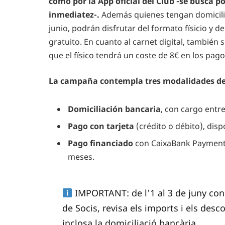
como por la App oficial del Club -se busca p
inmediatez-.
Además quienes tengan domicilia
junio, podrán disfrutar del formato físicio y d
gratuito. En cuanto al carnet digital, también
que el físico tendrá un coste de 8€ en los pag
La campaña contempla tres modalidades de
Domiciliación bancaria
, con cargo entre 
Pago con tarjeta
(crédito o débito), dispo
Pago financiado
con CaixaBank Payments
meses.
IMPORTANT: de l'1 al 3 de juny con
de Socis, revisa els imports i els desc
inclosa la domiciliació bancària.