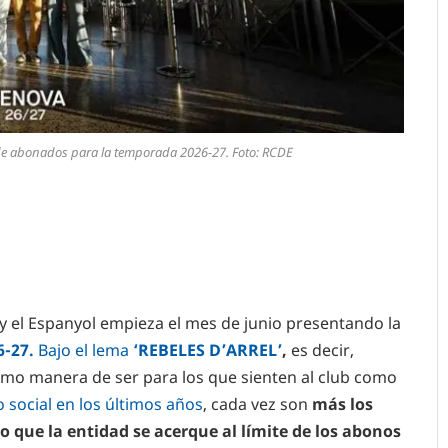
e abonados para la temporada 2026-27. Foto: RCDE
y el Espanyol empieza el mes de junio presentando la
-27.
Bajo el lema
‘REBELES D’ARREL’
,
es decir,
omo manera de ser para los que sienten al club como
social en los últimos años
, cada vez son
más los
o que la entidad se acerque al límite de los abonos