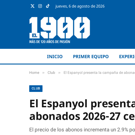
jueves, 6 de agosto de 2026
X
Instagram
TikTok
(Twitter)
INICIO
PRIMER EQUIPO
EXPER
»
»
Home
Club
El Espanyol presenta la campaña de abonad
CLUB
El Espanyol present
abonados 2026-27 ce
El precio de los abonos incrementa un 2.9% por