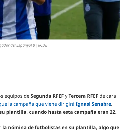
ugador del Espanyol B| RCDE
los equipos de
Segunda RFEF
y
Tercera RFEF
de cara
ue la campaña que viene dirigirá
Ignasi Senabre
.
 su plantilla, cuando hasta esta campaña eran 22.
la nómina de futbolistas en su plantilla, algo que