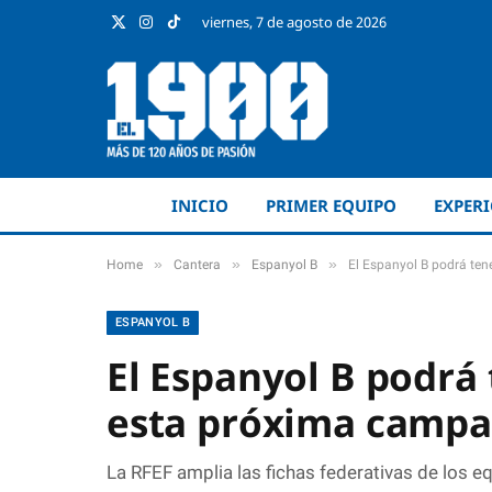
viernes, 7 de agosto de 2026
X
Instagram
TikTok
(Twitter)
INICIO
PRIMER EQUIPO
EXPER
»
»
»
Home
Cantera
Espanyol B
El Espanyol B podrá ten
ESPANYOL B
El Espanyol B podrá 
esta próxima campañ
La RFEF amplia las fichas federativas de los e