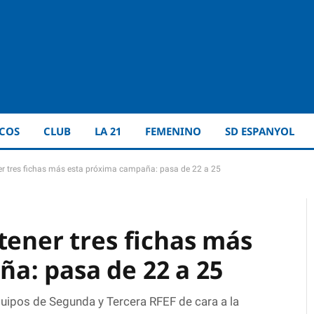
ICOS
CLUB
LA 21
FEMENINO
SD ESPANYOL
er tres fichas más esta próxima campaña: pasa de 22 a 25
tener tres fichas más
a: pasa de 22 a 25
quipos de Segunda y Tercera RFEF de cara a la