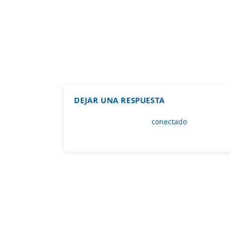
DEJAR UNA RESPUESTA
Lo siento, debes estar
conectado
para public