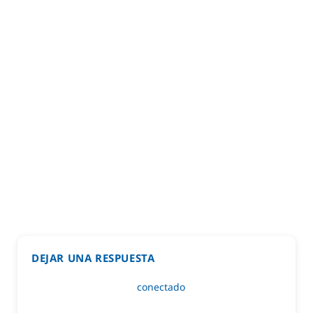
DEJAR UNA RESPUESTA
Lo siento, debes estar
conectado
para publicar un
comentario.