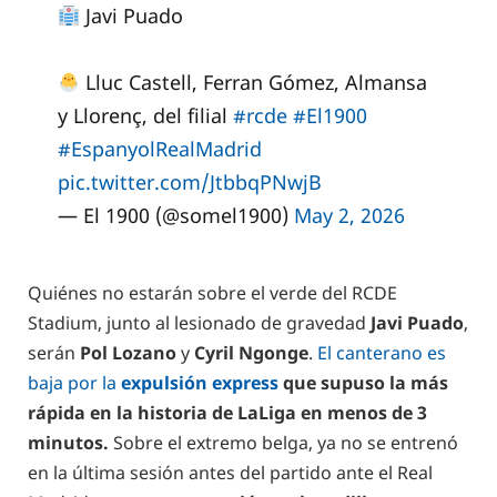
Javi Puado
Lluc Castell, Ferran Gómez, Almansa
y Llorenç, del filial
#rcde
#El1900
#EspanyolRealMadrid
pic.twitter.com/JtbbqPNwjB
— El 1900 (@somel1900)
May 2, 2026
Quiénes no estarán sobre el verde del RCDE
Stadium, junto al lesionado de gravedad
Javi Puado
,
serán
Pol Lozano
y
Cyril Ngonge
.
El canterano es
baja por la
expulsión express
que supuso la más
rápida en la historia de LaLiga en menos de 3
minutos.
Sobre el extremo belga, ya no se entrenó
en la última sesión antes del partido ante el Real