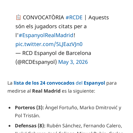
CONVOCATÒRIA
#RCDE
| Aquests
són els jugadors citats per a
l'
#EspanyolRealMadrid
!
pic.twitter.com/5LJEazVJn0
— RCD Espanyol de Barcelona
(@RCDEspanyol)
May 3, 2026
La
lista de los 24 convocados
del
Espanyol
para
medirse al
Real Madrid
es la siguiente:
Porteros (3):
Àngel Fortuño, Marko Dmitrović y
Pol Tristán.
Defensas (8):
Rubén Sánchez, Fernando Calero,