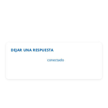
DEJAR UNA RESPUESTA
Lo siento, debes estar
conectado
para publicar un
comentario.