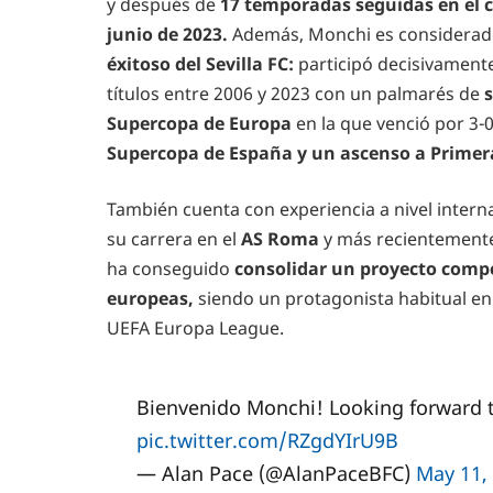
y después de
17 temporadas seguidas en el cl
junio de 2023.
Además, Monchi es considerado
éxitoso del Sevilla FC:
participó decisivamente
títulos entre 2006 y 2023 con un palmarés de
s
Supercopa de Europa
en la que venció por 3-
Supercopa de España y un ascenso a Primera
También cuenta con experiencia a nivel internaci
su carrera en el
AS Roma
y más recientemente
ha conseguido
consolidar un proyecto compe
europeas,
siendo un protagonista habitual en
UEFA Europa League.
Bienvenido Monchi! Looking forward t
pic.twitter.com/RZgdYIrU9B
— Alan Pace (@AlanPaceBFC)
May 11,