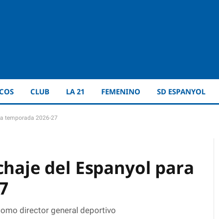
ICOS
CLUB
LA 21
FEMENINO
SD ESPANYOL
a la temporada 2026-27
chaje del Espanyol para
7
 como director general deportivo