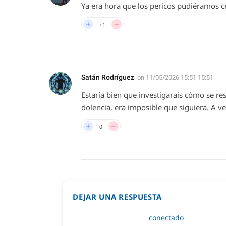
Ya era hora que los pericos pudiéramos ce
+1
Satán Rodríguez
on
11/05/2026 15:51 15:51
Estaría bien que investigarais cómo se re
dolencia, era imposible que siguiera. A v
0
DEJAR UNA RESPUESTA
Lo siento, debes estar
conectado
para public