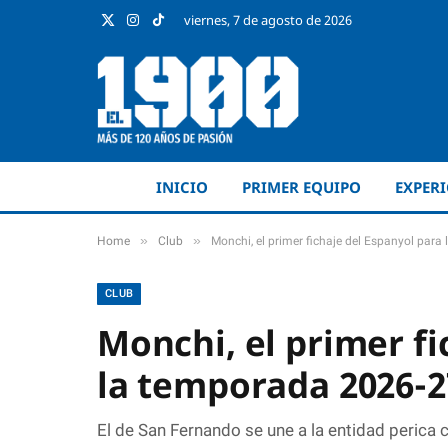
viernes, 7 de agosto de 2026
X
Instagram
TikTok
(Twitter)
INICIO
PRIMER EQUIPO
EXPER
»
»
Home
Club
Monchi, el primer fichaje del Espanyol par
CLUB
Monchi, el primer fi
la temporada 2026-2
El de San Fernando se une a la entidad perica