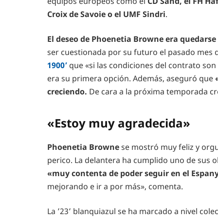
equipos europeos como el
CD Sand, el FH Haf
Croix de Savoie o el UMF Sindri
.
El deseo de Phoenetia Browne era quedarse
ser cuestionada por su futuro el pasado mes d
1900’
que «si las condiciones del contrato son
era su primera opción. Además, aseguró que
creciendo.
De cara a la próxima temporada c
«Estoy muy agradecida»
Phoenetia Browne
se mostró muy feliz y org
perico. La delantera ha cumplido uno de sus o
«muy contenta de poder seguir en el Espan
mejorando e ir a por más», comenta.
La ’23’ blanquiazul se ha marcado a nivel cole