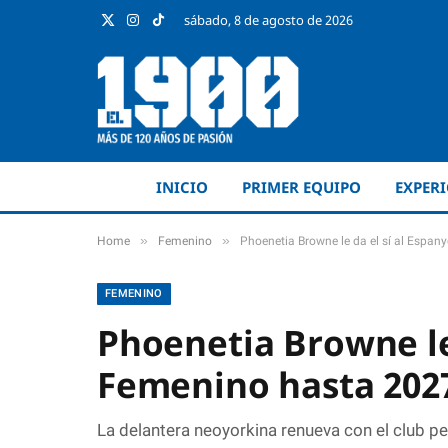
sábado, 8 de agosto de 2026
X
Instagram
TikTok
(Twitter)
INICIO
PRIMER EQUIPO
EXPER
»
»
Home
Femenino
Phoenetia Browne le da el sí al Espa
FEMENINO
Phoenetia Browne le 
Femenino hasta 202
La delantera neoyorkina renueva con el club p