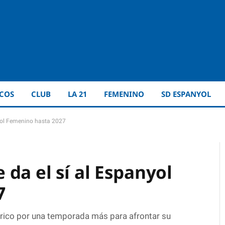
ICOS
CLUB
LA 21
FEMENINO
SD ESPANYOL
nyol Femenino hasta 2027
da el sí al Espanyol
7
erico por una temporada más para afrontar su