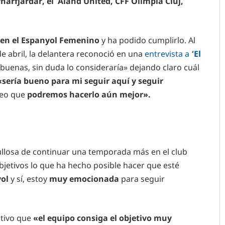
narfjardar, el Aland United, CFF Olimpia Cluj,
 en el Espanyol Femenino
y ha podido cumplirlo. Al
e abril, la delantera reconoció en una
entrevista a
‘El
 buenas, sin duda lo consideraría» dejando claro cuál
«sería bueno para mi seguir aquí y seguir
reo que
podremos hacerlo aún mejor».
ullosa de continuar una temporada más en el club
bjetivos lo que ha hecho posible hacer que esté
yol
y sí, estoy
muy emocionada
para seguir
ctivo que
«el equipo consiga el objetivo muy