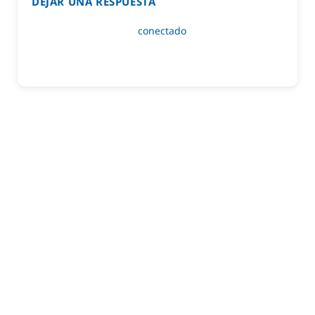
DEJAR UNA RESPUESTA
Lo siento, debes estar
conectado
para publicar un
comentario.