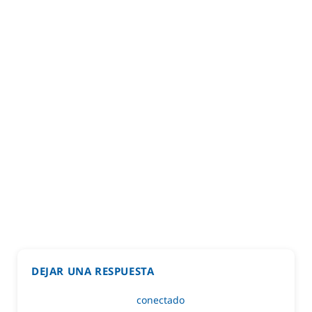
DEJAR UNA RESPUESTA
Lo siento, debes estar
conectado
para publicar un