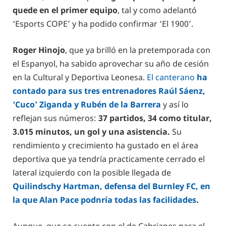
quede en el primer equipo
, tal y como adelantó
‘Esports COPE’ y ha podido confirmar ‘El 1900’.
Roger Hinojo
, que ya brilló en la pretemporada con
el Espanyol, ha sabido aprovechar su año de cesión
en la Cultural y Deportiva Leonesa.
El canterano
ha
contado para sus tres entrenadores Raúl Sáenz,
‘Cuco’ Ziganda y Rubén de la Barrera
y así lo
reflejan sus números:
37 partidos, 34 como titular,
3.015 minutos, un gol y una asistencia.
Su
rendimiento y crecimiento ha gustado en el área
deportiva que ya tendría practicamente cerrado el
lateral izquierdo con la posible llegada de
Quilindschy Hartman
, defensa del Burnley FC, en
la que Alan Pace podnría todas las facilidades
.
Aunque, que se cuente con el de Cabrianes para el