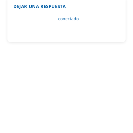
DEJAR UNA RESPUESTA
Lo siento, debes estar
conectado
para publicar un
comentario.