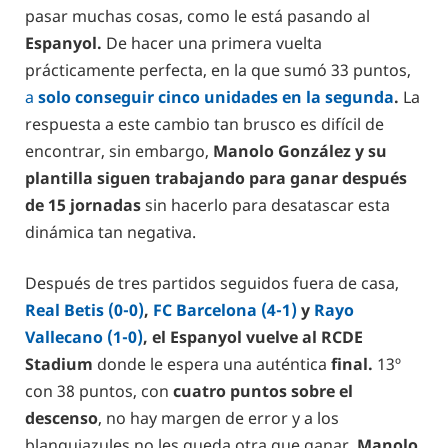
pasar muchas cosas, como le está pasando al
Espanyol.
De hacer una primera vuelta
prácticamente perfecta, en la que sumó 33 puntos,
a
solo conseguir cinco unidades en la segunda
.
La
respuesta a este cambio tan brusco es difícil de
encontrar, sin embargo,
Manolo González y su
plantilla siguen trabajando para ganar después
de 15 jornadas
sin hacerlo para desatascar esta
dinámica tan negativa.
Después de tres partidos seguidos fuera de casa,
Real Betis (0-0)
,
FC Barcelona (4-1)
y
Rayo
Vallecano (1-0)
, el Espanyol vuelve al RCDE
Stadium
donde le espera una auténtica
final.
13º
con 38 puntos, con
cuatro puntos sobre el
descenso
, no hay margen de error y a los
blanquiazules no les queda otra que ganar.
Manolo