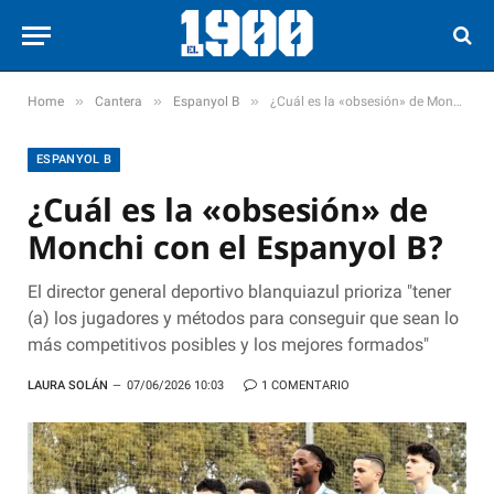
»
»
»
Home
Cantera
Espanyol B
¿Cuál es la «obsesión» de Monchi con el Espanyol B?
ESPANYOL B
¿Cuál es la «obsesión» de
Monchi con el Espanyol B?
El director general deportivo blanquiazul prioriza "tener
(a) los jugadores y métodos para conseguir que sean lo
más competitivos posibles y los mejores formados"
LAURA SOLÁN
07/06/2026 10:03
1 COMENTARIO