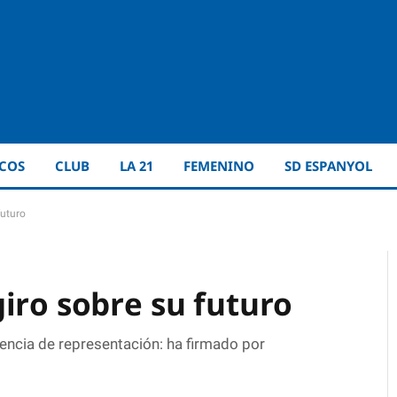
ICOS
CLUB
LA 21
FEMENINO
SD ESPANYOL
futuro
iro sobre su futuro
encia de representación: ha firmado por