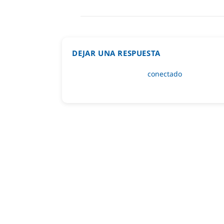
DEJAR UNA RESPUESTA
Lo siento, debes estar
conectado
para public