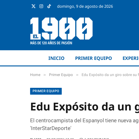
domingo, 9 de agosto de 2026
X
Instagram
TikTok
(Twitter)
INICIO
PRIMER EQUIPO
EXPER
»
»
Home
Primer Equipo
Edu Expósito da un giro sobre su 
PRIMER EQUIPO
Edu Expósito da un g
El centrocampista del Espanyol tiene nueva ag
'InterStarDeporte'