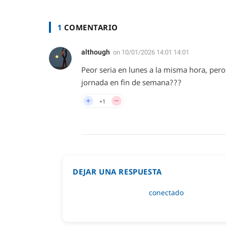
1
COMENTARIO
although
on
10/01/2026 14:01 14:01
Peor seria en lunes a la misma hora, pero
jornada en fin de semana???
+1
DEJAR UNA RESPUESTA
Lo siento, debes estar
conectado
para public