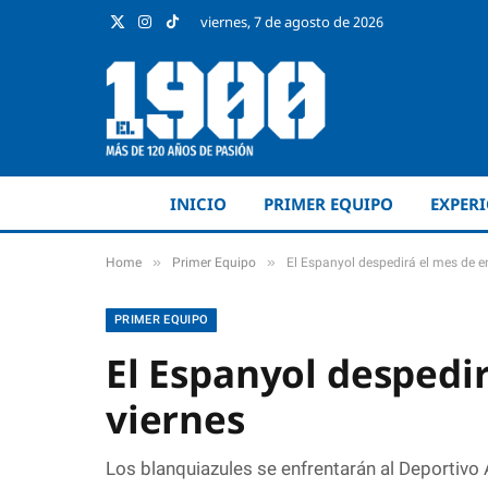
viernes, 7 de agosto de 2026
X
Instagram
TikTok
(Twitter)
INICIO
PRIMER EQUIPO
EXPER
»
»
Home
Primer Equipo
El Espanyol despedirá el mes de e
PRIMER EQUIPO
El Espanyol despedi
viernes
Los blanquiazules se enfrentarán al Deportivo 