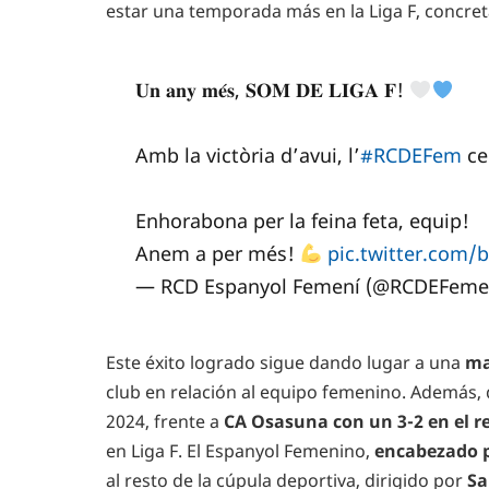
estar una temporada más en la Liga F, concre
𝐔𝐧 𝐚𝐧𝐲 𝐦𝐞́𝐬, 𝐒𝐎𝐌 𝐃𝐄 𝐋𝐈𝐆𝐀 𝐅!
Amb la victòria d’avui, l’
#RCDEFem
ce
Enhorabona per la feina feta, equip!
Anem a per més!
pic.twitter.com/
— RCD Espanyol Femení (@RCDEFeme
Este éxito logrado sigue dando lugar a una
ma
club en relación al equipo femenino. Además, 
2024, frente a
CA Osasuna con un 3-2 en el r
en Liga F. El Espanyol Femenino,
encabezado p
al resto de la cúpula deportiva, dirigido por
Sa