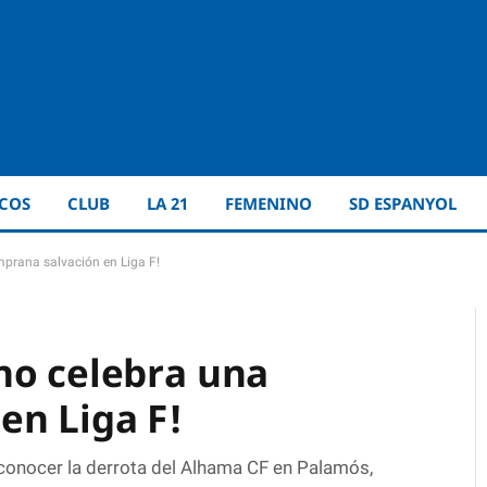
ICOS
CLUB
LA 21
FEMENINO
SD ESPANYOL
mprana salvación en Liga F!
no celebra una
en Liga F!
 conocer la derrota del Alhama CF en Palamós,