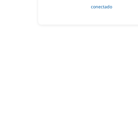
Lo siento, debes estar
conectado
para public