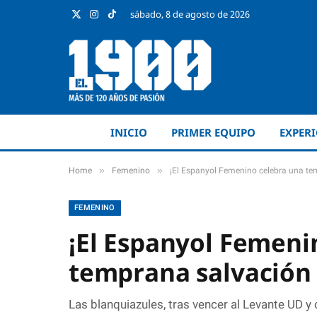
sábado, 8 de agosto de 2026
X
Instagram
TikTok
(Twitter)
INICIO
PRIMER EQUIPO
EXPER
»
»
Home
Femenino
¡El Espanyol Femenino celebra una te
FEMENINO
¡El Espanyol Femeni
temprana salvación 
Las blanquiazules, tras vencer al Levante UD y