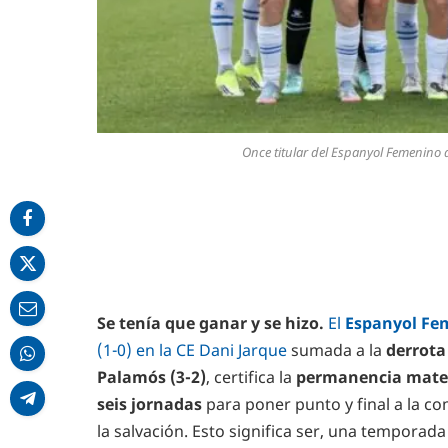
Once titular del Espanyol Femenino 
Se tenía que ganar y se hizo.
El
Espanyol Fe
(1-0) en la CE Dani Jarque
sumada a la
derrota
Palamós (3-2)
, certifica la
permanencia matem
seis jornadas
para poner punto y final a la co
la salvación. Esto significa ser, una temporad