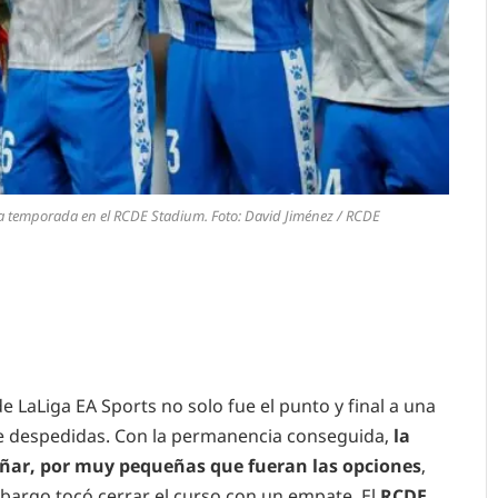
la temporada en el RCDE Stadium. Foto: David Jiménez / RCDE
e LaLiga EA Sports no solo fue el punto y final a una
e despedidas. Con la permanencia conseguida,
la
 soñar, por muy pequeñas que fueran las opciones
,
mbargo tocó cerrar el curso con un empate. El
RCDE