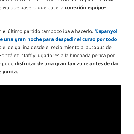
e vio que pase lo que pase la
conexión equipo-
 el último partido tampoco iba a hacerlo.
‘Espanyol
 una gran noche para despedir el curso por todo
iel de gallina desde el recibimiento al autobús del
nzález, staff y jugadores a la hinchada perica por
se pudo
disfrutar de una gran fan zone antes de dar
e punta.