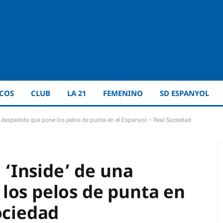
ICOS
CLUB
LA 21
FEMENINO
SD ESPANYOL
 una despedida que pone los pelos de punta en el Espanyol – Real Sociedad
l ‘Inside’ de una
los pelos de punta en
ociedad