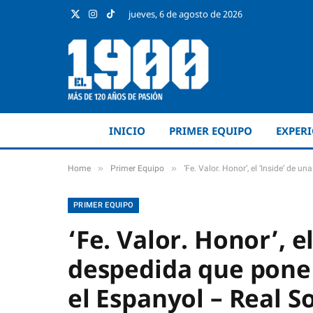
jueves, 6 de agosto de 2026
X
Instagram
TikTok
(Twitter)
INICIO
PRIMER EQUIPO
EXPER
»
»
Home
Primer Equipo
‘Fe. Valor. Honor’, el ‘Inside’ de
PRIMER EQUIPO
‘Fe. Valor. Honor’, e
despedida que pone 
el Espanyol – Real S