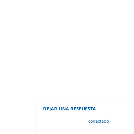
DEJAR UNA RESPUESTA
Lo siento, debes estar
conectado
para public