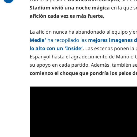
Stadium vivió una noche mágica
en la que s
afición cada vez es más fuerte.
La afición nunca ha abandonado al equipo y en
Media’
ha recopilado las
mejores imagenes de
lo alto con un ‘Inside’
.
Las escenas ponen la p
Espanyol hasta el agradecimiento de Manolo Go
su apoyo en cada partido. Además, también 
comienzo el choque que pondría los pelos d