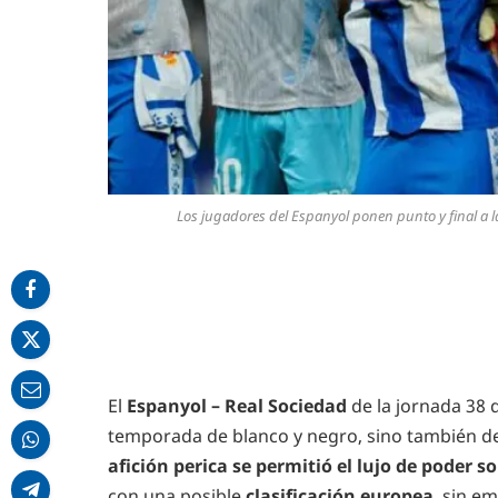
Los jugadores del Espanyol ponen punto y final a 
El
Espanyol – Real Sociedad
de la jornada 38 d
temporada de blanco y negro, sino también d
afición perica se permitió el lujo de poder
con una posible
clasificación europea
, sin e