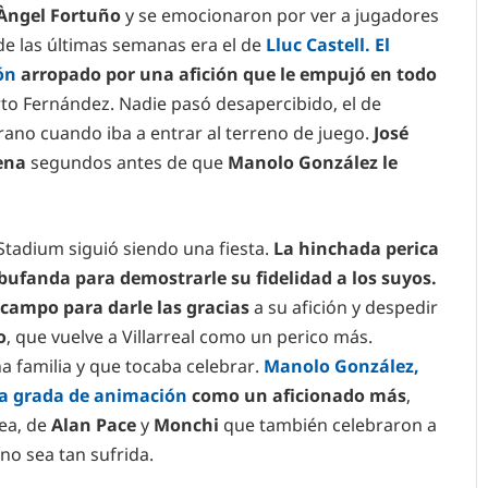
 Àngel Fortuño
y se emocionaron por ver a jugadores
de las últimas semanas era el de
Lluc Castell. El
ón
arropado por una afición que le empujó en todo
rto Fernández. Nadie pasó desapercibido, el de
rano cuando iba a entrar al terreno de juego.
José
uena
segundos antes de que
Manolo González le
Stadium siguió siendo una fiesta.
La hinchada perica
bufanda para demostrarle su fidelidad a los suyos.
 campo para darle las gracias
a su afición y despedir
o
, que vuelve a Villarreal como un perico más.
a familia y que tocaba celebrar.
Manolo González,
la grada de animación
como un aficionado más
,
nea, de
Alan Pace
y
Monchi
que también celebraron a
no sea tan sufrida.